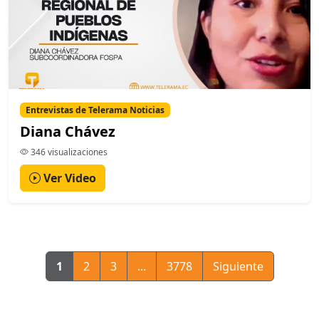
Entrevistas de Telerama Noticias
Diana Chávez
346 visualizaciones
Ver Video
1
2
3
...
3778
Siguiente