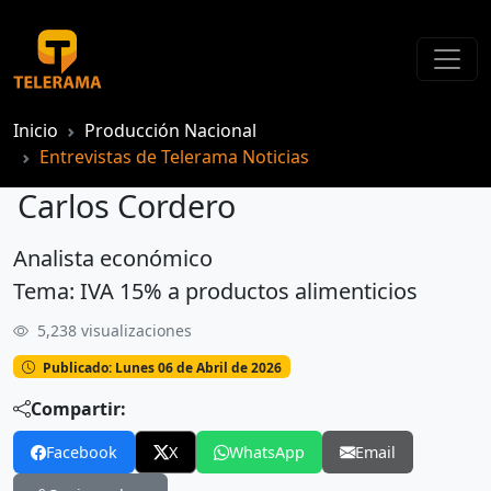
Inicio
Producción Nacional
Entrevistas de Telerama Noticias
Carlos Cordero
Analista económico
Carlos Cordero
Tema: IVA 15% a productos alimenticios
5,238 visualizaciones
Publicado: Lunes 06 de Abril de 2026
Compartir:
Facebook
X
WhatsApp
Email