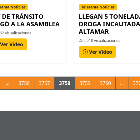
rama Noticias
Telerama Noticias
Y DE TRÁNSITO
LLEGAN 5 TONELAD
EGÓ A LA ASAMBLEA
DROGA INCAUTAD
ALTAMAR
62 visualizaciones
5,510 visualizaciones
Ver Video
Ver Video
...
3756
3757
3758
3759
3760
...
37