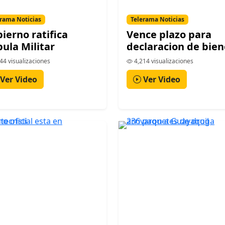
rama Noticias
Telerama Noticias
ierno ratifica
Vence plazo para
ula Militar
declaracion de bien
44 visualizaciones
4,214 visualizaciones
Ver Video
Ver Video