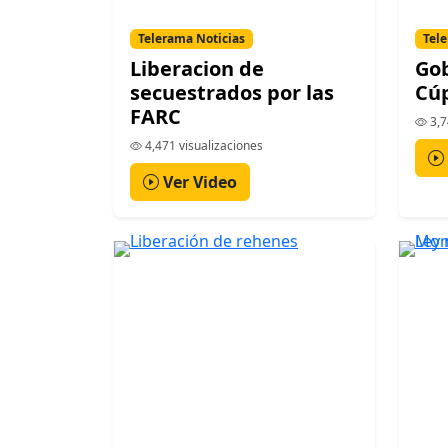
Telerama Noticias
Tele
Liberacion de
Gob
secuestrados por las
Cúp
FARC
3,7
4,471 visualizaciones
Ver Video