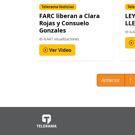
Telerama Noticias
Tele
FARC liberan a Clara
LE
Rojas y Consuelo
LL
Gonzales
4,4
4,447 visualizaciones
Ver Video
Anterior
1