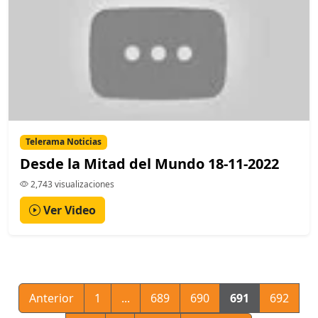
Telerama Noticias
Desde la Mitad del Mundo 18-11-2022
2,743 visualizaciones
Ver Video
Anterior
1
...
689
690
691
692