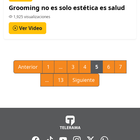
Grooming no es solo estética es salud
1,925 visualizaciones
Ver Video
Anterior
1
...
3
4
5
6
7
...
13
Siguiente