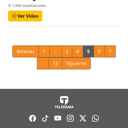
1,948 visualizaciones
Ver Video
Anterior
1
...
3
4
5
6
7
...
13
Siguiente