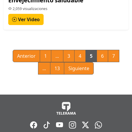
Envejecimiento saludable
2,059 visualizaciones
Ver Video
Anterior
1
...
3
4
5
6
7
...
13
Siguiente