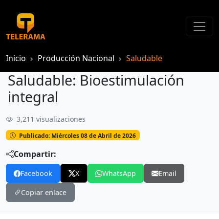
Inicio
Producción Nacional
Saludable
Saludable: Bioestimulación
integral
3,211 visualizaciones
Saludable: Bioestimulación integral
Publicado: Miércoles 08 de Abril de 2026
Compartir:
Facebook
X
WhatsApp
Email
Copiar enlace