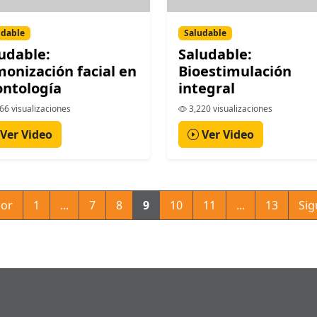
udable
Saludable
udable:
Saludable:
onización facial en
Bioestimulación
ntología
integral
66 visualizaciones
3,220 visualizaciones
Ver Video
Ver Video
ior
1
...
7
8
9
10
11
...
13
Sig