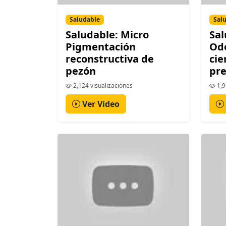
Saludable
Sal
Saludable: Micro
Sal
Pigmentación
Odo
reconstructiva de
cie
pezón
pr
2,124 visualizaciones
1,9
Ver Video