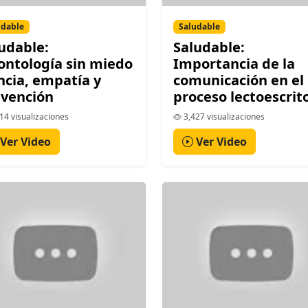
udable
Saludable
udable:
Saludable:
ntología sin miedo
Importancia de la
ncia, empatía y
comunicación en el
evención
proceso lectoescrit
14 visualizaciones
3,427 visualizaciones
Ver Video
Ver Video