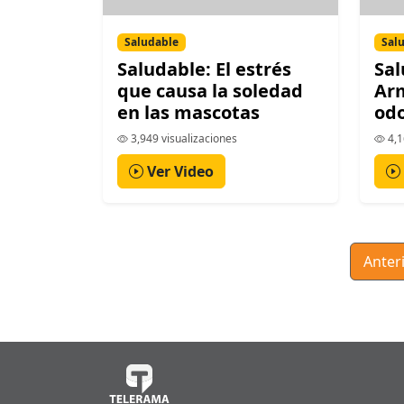
Saludable
Sal
Saludable: El estrés
Sal
que causa la soledad
Arm
en las mascotas
odo
3,949 visualizaciones
4,1
Ver Video
Anter