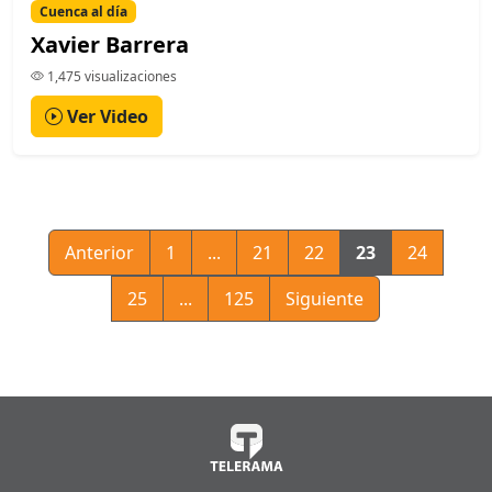
Cuenca al día
Xavier Barrera
1,475 visualizaciones
Ver Video
Anterior
1
...
21
22
23
24
25
...
125
Siguiente