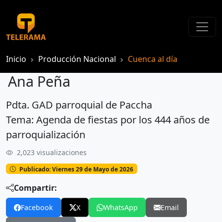
Inicio
Producción Nacional
Cuenca al día
Ana Peña
Pdta. GAD parroquial de Paccha
Ana Peña
Tema: Agenda de fiestas por los 444 años de
parroquialización
2,023 visualizaciones
Publicado: Viernes 29 de Mayo de 2026
Compartir:
Facebook
X
WhatsApp
Email