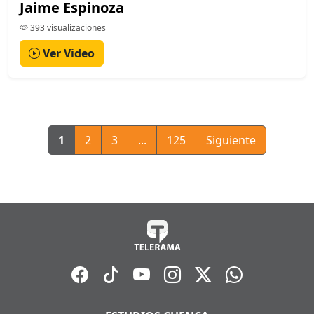
Jaime Espinoza
393 visualizaciones
Ver Video
1
2
3
...
125
Siguiente