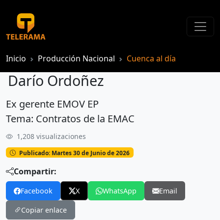
Inicio
Producción Nacional
Cuenca al día
Darío Ordoñez
Ex gerente EMOV EP
Darío Ordoñez
Tema: Contratos de la EMAC
1,208 visualizaciones
Publicado: Martes 30 de Junio de 2026
Compartir:
Facebook
X
WhatsApp
Email
Copiar enlace