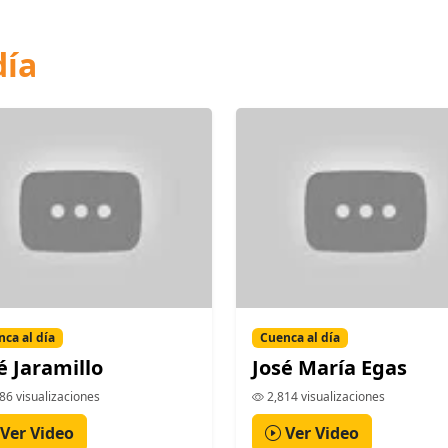
día
ca al día
Cuenca al día
é Jaramillo
José María Egas
86 visualizaciones
2,814 visualizaciones
Ver Video
Ver Video