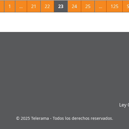
1
...
21
22
23
24
25
...
125
S
Ley 
© 2025 Telerama - Todos los derechos reservados.