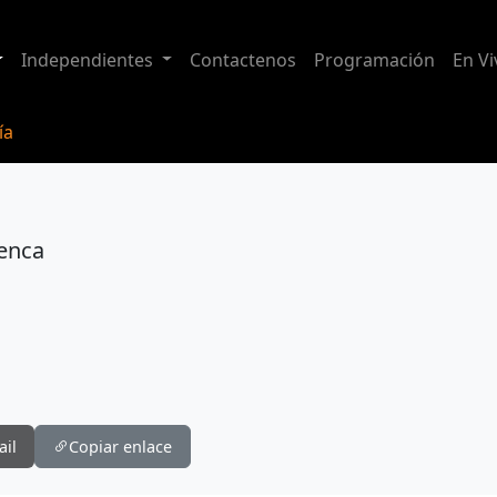
Independientes
Contactenos
Programación
En Vi
ía
uenca
ail
Copiar enlace