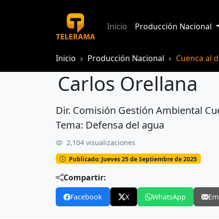
Inicio
Producción Nacional
Inicio
Producción Nacional
Cuenca al d
Carlos Orellana
Dir. Comisión Gestión Ambiental C
Carlos Orellana
Tema: Defensa del agua
2,104 visualizaciones
Publicado: Jueves 25 de Septiembre de 2025
Compartir:
Facebook
X
WhatsApp
Em