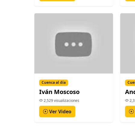
Cuenca al día
Cuen
Iván Moscoso
And
2,529 visualizaciones
2,3
Ver Video