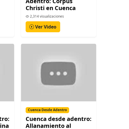
Adentro: Corpus
Christi en Cuenca
2,314 visualizaciones
Ver Video
Cuenca Desde Adentro
tro:
Cuenca desde adentro:
fina
Allanamiento al