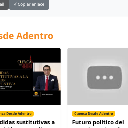
ail
Copiar enlace
sde Adentro
nca Desde Adentro
Cuenca Desde Adentro
idas sustitutivas a
Futuro político del