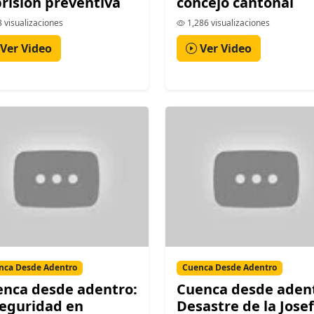
prisión preventiva
concejo cantonal
 visualizaciones
1,286 visualizaciones
Ver Video
Ver Video
nca Desde Adentro
Cuenca Desde Adentro
nca desde adentro:
Cuenca desde aden
eguridad en
Desastre de la Jose