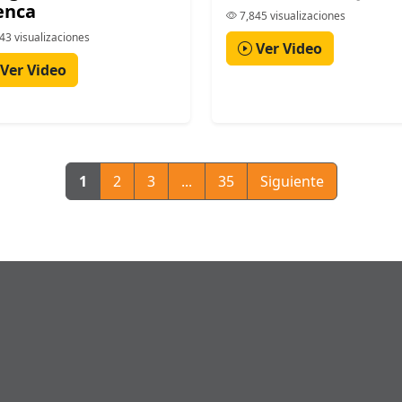
enca
7,845 visualizaciones
43 visualizaciones
Ver Video
Ver Video
1
2
3
...
35
Siguiente