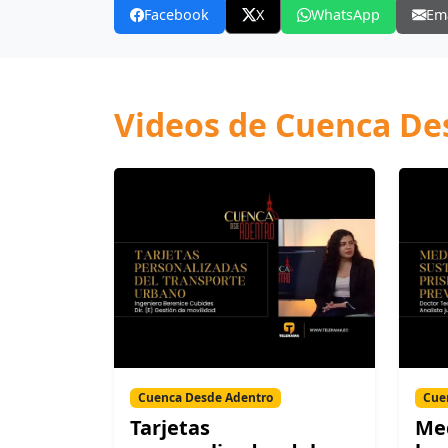
Facebook
X
WhatsApp
Em
Videos de Cuenca De
Cuenca Desde Adentro
Cue
Tarjetas
Med