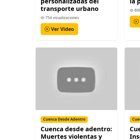
personalizadas del
la 
transporte urbano
808
754 visualizaciones
Ver Video
Cuenca Desde Adentro
Cue
Cuenca desde adentro:
Cue
Muertes violentas y
Ins