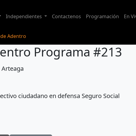
Independientes
Contactenos
Programación
En Vi
de Adentro
entro Programa #213
o Arteaga
3
ectivo ciudadano en defensa Seguro Social