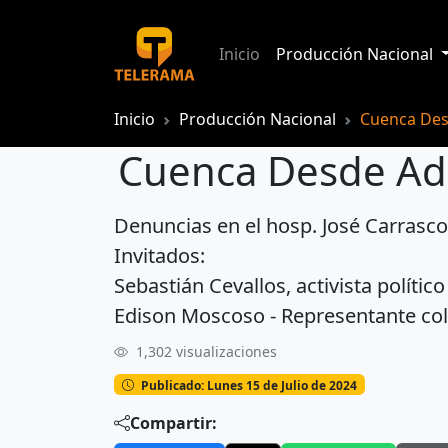
Inicio
Producción Nacional
Inicio
Producción Nacional
Cuenca Des
Cuenca Desde Ad
Denuncias en el hosp. José Carrasc
Cuenca Desde Adentro Programa #21
Invitados:
Sebastián Cevallos, activista político
Edison Moscoso - Representante col
1,302 visualizaciones
Publicado: Lunes 15 de Julio de 2024
Compartir: