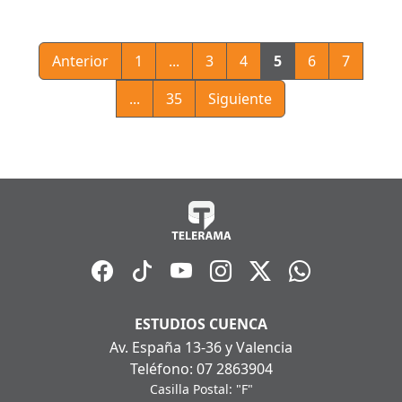
Anterior
1
...
3
4
5
6
7
...
35
Siguiente
ESTUDIOS CUENCA
Av. España 13-36 y Valencia
Teléfono: 07 2863904
Casilla Postal: "F"