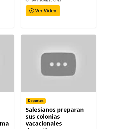
196 visualizaciones
Ver Video
Deportes
Salesianos preparan
sus colonias
ima
vacacionales