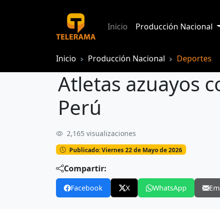
Inicio
Producción Nacional
Inicio
Producción Nacional
Deportes
Atletas azuayos c
Perú
2,165 visualizaciones
Atletas azuayos competirán en el inte
Publicado: Viernes 22 de Mayo de 2026
Compartir:
Facebook
X
WhatsApp
Em