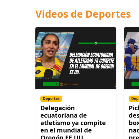
Videos de Deportes
Deportes
Dep
Delegación
Pic
ecuatoriana de
des
atletismo ya compite
box
en el mundial de
nac
Oregón EE.UU.
pre