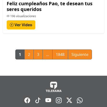
Feliz cumpleaños Pao, te desean tus
seres queridos
196 visualizaciones
Ver Video
1
2
3
...
1848
Siguiente