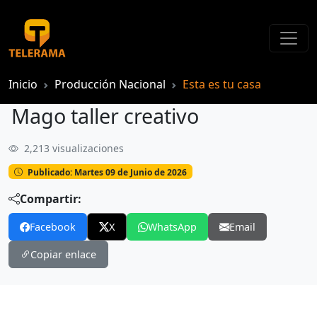
Inicio
Producción Nacional
Esta es tu casa
Mago taller creativo
2,213 visualizaciones
Mago taller creativo
Publicado: Martes 09 de Junio de 2026
Compartir:
Facebook
X
WhatsApp
Email
Copiar enlace