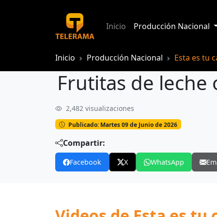
Inicio
Producción Nacional
Inicio
Producción Nacional
Esta es tu 
Frutitas de leche
2,482 visualizaciones
Frutitas de leche o mazapán por Corpu
Publicado: Martes 09 de Junio de 2026
Compartir:
Facebook
X
WhatsApp
Em
Videos de Esta es tu 