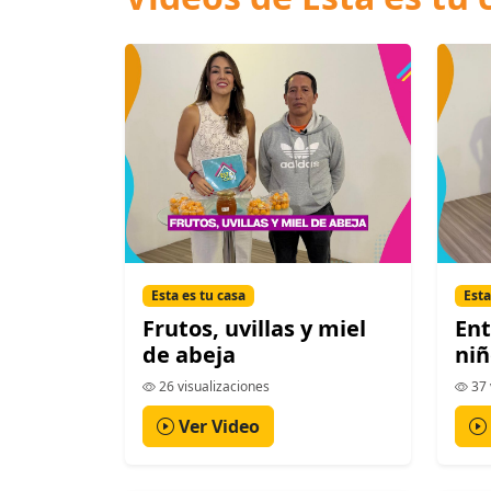
Esta es tu casa
Esta
Frutos, uvillas y miel
En
de abeja
niñ
26 visualizaciones
37 
Ver Video