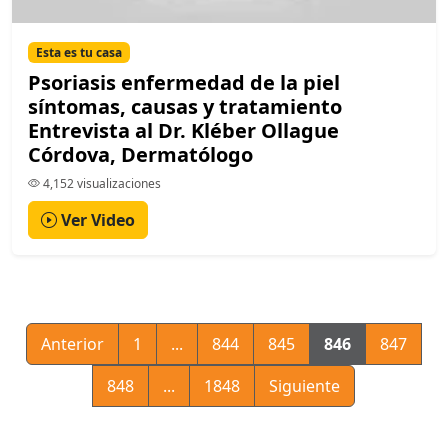
Esta es tu casa
Psoriasis enfermedad de la piel
síntomas, causas y tratamiento
Entrevista al Dr. Kléber Ollague
Córdova, Dermatólogo
4,152 visualizaciones
Ver Video
Anterior
1
...
844
845
846
847
848
...
1848
Siguiente