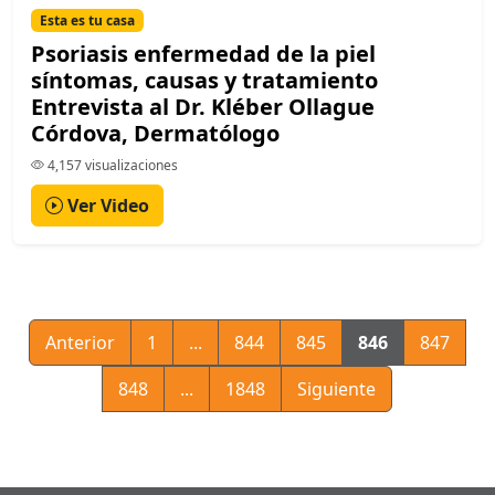
Esta es tu casa
Psoriasis enfermedad de la piel
síntomas, causas y tratamiento
Entrevista al Dr. Kléber Ollague
Córdova, Dermatólogo
4,157 visualizaciones
Ver Video
Anterior
1
...
844
845
846
847
848
...
1848
Siguiente