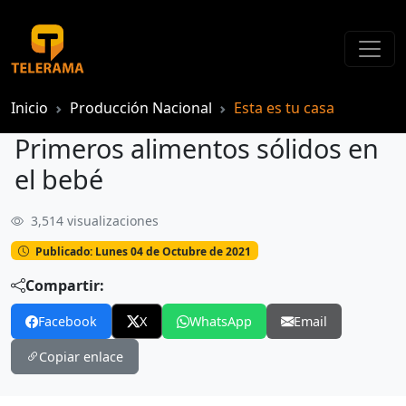
Inicio
Producción Nacional
Esta es tu casa
Primeros alimentos sólidos en
el bebé
3,514 visualizaciones
Primeros alimentos sólidos en el bebé
Publicado: Lunes 04 de Octubre de 2021
Compartir:
Facebook
X
WhatsApp
Email
Copiar enlace