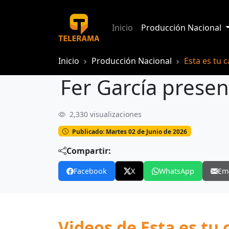
Inicio
Producción Nacional
Inicio
Producción Nacional
Esta es tu 
Fer García presen
2,330 visualizaciones
Fer García presenta su tema: antes de
Publicado: Martes 02 de Junio de 2026
Compartir:
Facebook
X
WhatsApp
Em
Videos de Esta es tu 