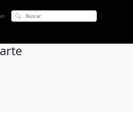
vo
arte