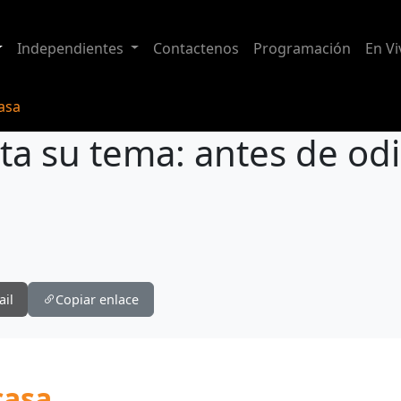
Independientes
Contactenos
Programación
En Vi
casa
ta su tema: antes de odi
 odiarte
ail
Copiar enlace
casa