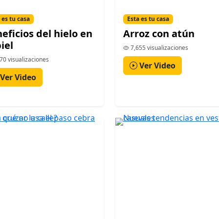
 es tu casa
Esta es tu casa
eficios del hielo en
Arroz con atún
piel
7,655 visualizaciones
70 visualizaciones
Ver Video
Ver Video