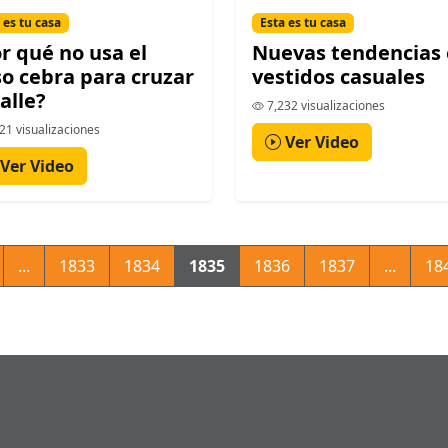
 es tu casa
Esta es tu casa
r qué no usa el
Nuevas tendencias
o cebra para cruzar
vestidos casuales
calle?
7,232 visualizaciones
21 visualizaciones
Ver Video
Ver Video
...
1833
1834
1835
1836
1837
...
18