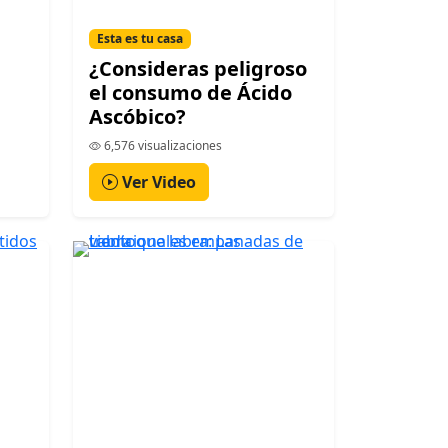
Esta es tu casa
¿Consideras peligroso
el consumo de Ácido
Ascóbico?
6,576 visualizaciones
Ver Video