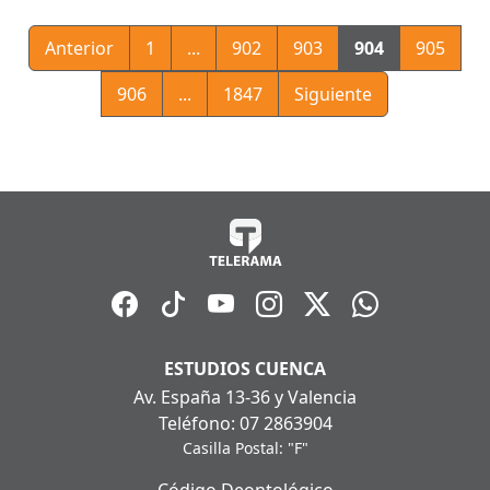
Anterior
1
...
902
903
904
905
906
...
1847
Siguiente
ESTUDIOS CUENCA
Av. España 13-36 y Valencia
Teléfono: 07 2863904
Casilla Postal: "F"
Código Deontológico