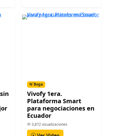
N´Boga
sin
Vivofy 1era.
Plataforma Smart
jor
para negociaciones en
Ecuador
3,872 visualizaciones
Ver Video