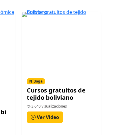
N´Boga
Cursos gratuitos de
tejido boliviano
3,640 visualizaciones
bí
Ver Video