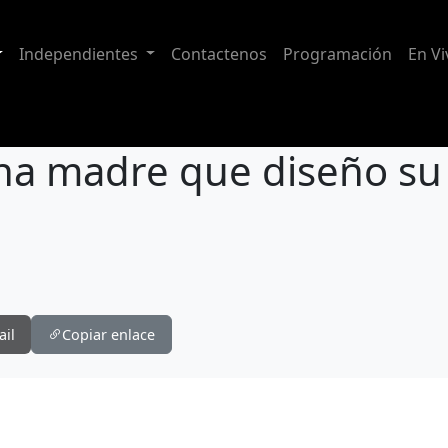
Independientes
Contactenos
Programación
En Vi
na madre que diseño su 
su éxito empresarial
ail
Copiar enlace