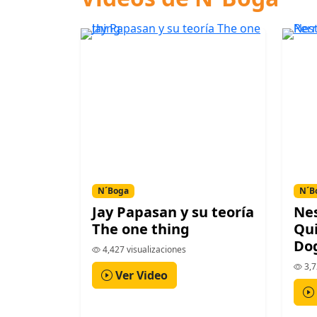
N´Boga
N´B
Jay Papasan y su teoría
Nes
The one thing
Qui
Do
4,427 visualizaciones
3,7
Ver Video