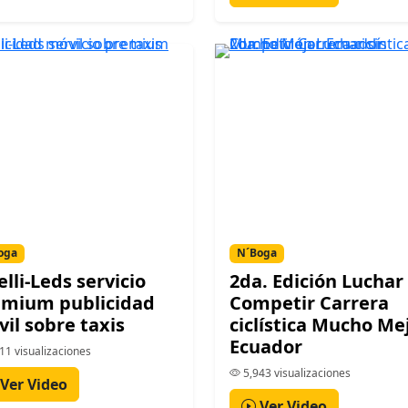
oga
N´Boga
elli-Leds servicio
2da. Edición Luchar 
emium publicidad
Competir Carrera
il sobre taxis
ciclística Mucho Me
Ecuador
11 visualizaciones
5,943 visualizaciones
Ver Video
Ver Video