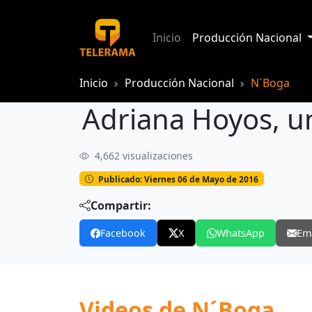
Inicio
Producción Nacional
Inicio
Producción Nacional
N´Boga
Adriana Hoyos, u
4,662 visualizaciones
Adriana Hoyos, una madre que diseño 
Publicado: Viernes 06 de Mayo de 2016
Compartir:
Facebook
X
WhatsApp
Em
Videos de N´Boga