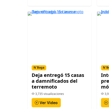
N´Boga
N´B
Deja entregó 15 casas
Int
a damnificados del
pr
terremoto
móv
3,735 visualizaciones
3,9
Ver Video