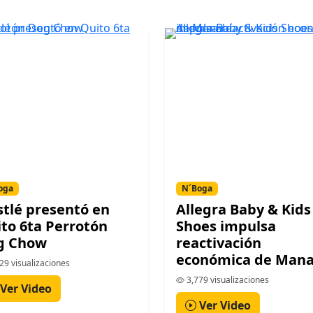
oga
N´Boga
tlé presentó en
Allegra Baby & Kids
to 6ta Perrotón
Shoes impulsa
g Chow
reactivación
económica de Mana
29 visualizaciones
3,779 visualizaciones
Ver Video
Ver Video