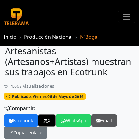
Inicio
Producción Nacional
N´Boga
Artesanistas
(Artesanos+Artistas) muestran
sus trabajos en Ecotrunk
4,668 visualizaciones
Artesanistas (Artesanos+Artistas) muestran sus trabajos en Ecotrunk
Publicado: Viernes 06 de Mayo de 2016
Compartir:
Facebook
X
WhatsApp
Email
Copiar enlace