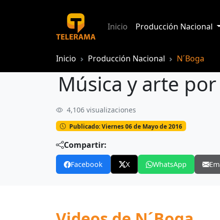
Inicio
Producción Nacional
Inicio
Producción Nacional
N´Boga
Música y arte por
4,106 visualizaciones
Música y arte por el día de la madre
Publicado: Viernes 06 de Mayo de 2016
Compartir:
Facebook
X
WhatsApp
Em
Videos de N´Boga