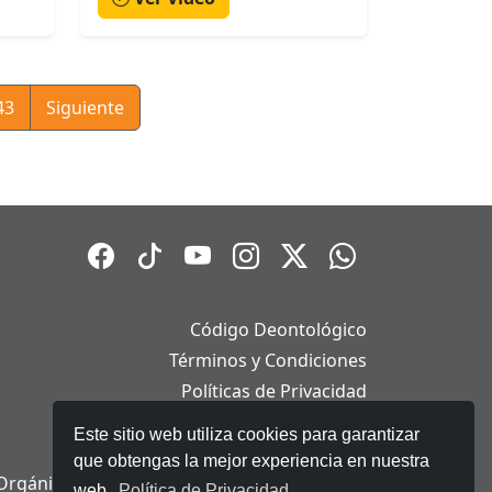
43
Siguiente
Código Deontológico
Términos y Condiciones
Políticas de Privacidad
Políticas de Cookies
Este sitio web utiliza cookies para garantizar
Aviso Legal
que obtengas la mejor experiencia en nuestra
Orgánica de Protección de Datos Personales
web.
Política de Privacidad