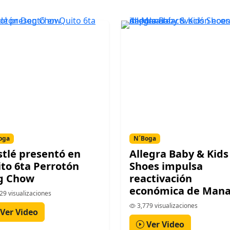
oga
N´Boga
tlé presentó en
Allegra Baby & Kids
to 6ta Perrotón
Shoes impulsa
g Chow
reactivación
económica de Mana
29 visualizaciones
3,779 visualizaciones
Ver Video
Ver Video