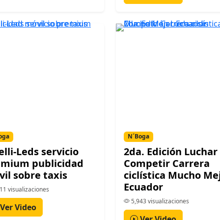
oga
N´Boga
elli-Leds servicio
2da. Edición Luchar 
emium publicidad
Competir Carrera
il sobre taxis
ciclística Mucho Me
Ecuador
11 visualizaciones
5,943 visualizaciones
Ver Video
Ver Video