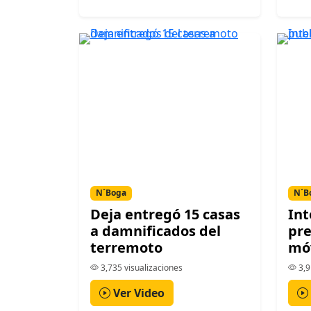
N´Boga
N´B
Deja entregó 15 casas
Int
a damnificados del
pr
terremoto
móv
3,735 visualizaciones
3,9
Ver Video