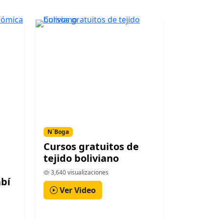
N´Boga
Cursos gratuitos de
tejido boliviano
3,640 visualizaciones
bí
Ver Video