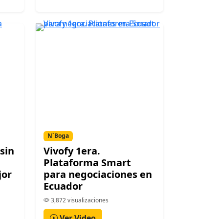
N´Boga
sin
Vivofy 1era.
Plataforma Smart
jor
para negociaciones en
Ecuador
3,872 visualizaciones
Ver Video