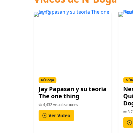
N´Boga
N´B
Jay Papasan y su teoría
Nes
The one thing
Qui
Do
4,432 visualizaciones
3,7
Ver Video