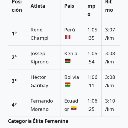
Posi
Rit
Atleta
País
mp
ción
mo
o
René
Perú
1:05
3:07
1°
Champi
:35
/km
Jossep
Kenia
1:05
3:08
2°
Kiprono
:54
/km
Héctor
Bolivia
1:06
3:08
3°
Garibay
:11
/km
Fernando
Ecuad
1:06
3:10
4°
Moreno
or
:25
/km
Categoría Élite Femenina