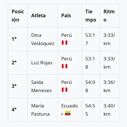
Posic
Tie
Ritm
Atleta
País
ión
mpo
o
Dina
Perú
53:1
3:33/
1°
Velásquez
7
km
Perú
53:1
3:33/
2°
Luz Rojas
8
km
Saida
Perú
54:0
3:36/
3°
Meneses
8
km
María
Ecuado
54:5
3:40/
4°
Pastuna
r
5
km