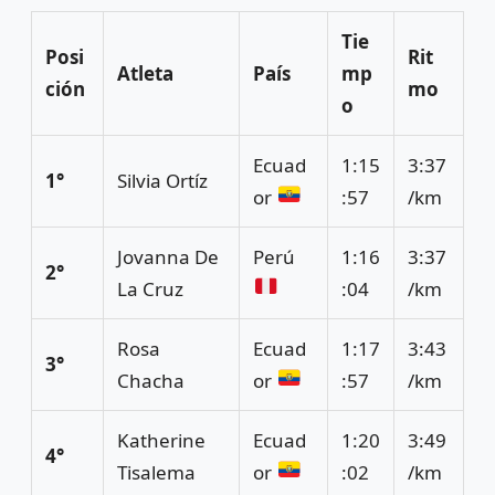
Tie
Posi
Rit
Atleta
País
mp
ción
mo
o
Ecuad
1:15
3:37
1°
Silvia Ortíz
or
:57
/km
Jovanna De
Perú
1:16
3:37
2°
La Cruz
:04
/km
Rosa
Ecuad
1:17
3:43
3°
Chacha
or
:57
/km
Katherine
Ecuad
1:20
3:49
4°
Tisalema
or
:02
/km