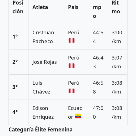
Posi
Rit
Atleta
País
mp
ción
mo
o
Cristhian
Perú
44:5
3:00
1°
Pacheco
4
/km
Perú
46:4
3:07
2°
José Rojas
3
/km
Luis
Perú
46:5
3:08
3°
Chávez
8
/km
Edison
Ecuad
47:0
3:08
4°
Enríquez
or
0
/km
Categoría Élite Femenina