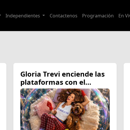
Independientes
Contactenos
Programación
En Vi
Gloria Trevi enciende las
plataformas con el
estreno de su nuevo
sencillo “Pompas de
Jabón”