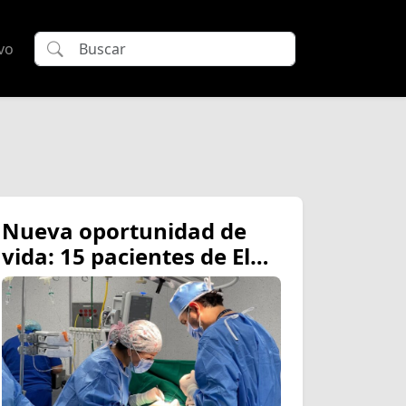
vo
Nueva oportunidad de
vida: 15 pacientes de El
Coca viajan a Quito para
recibir cirugías gratuitas
tras exitosas brigadas
médicas