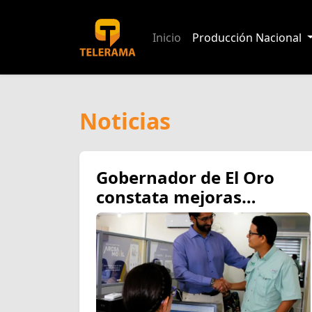
Inicio
Producción Nacional
Noticias
Gobernador de El Oro
constata mejoras
operativas y de
infraestructura en la
oficina técnica de ARCSA
en Machala