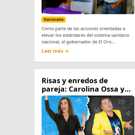
Nacionales
Como parte de las acciones orientadas a
elevar los estándares del sistema sanitario
nacional, el gobernador de El Oro...
Leer más →
Risas y enredos de
pareja: Carolina Ossa y
Giovanni Dávila se toman
los miércoles de agosto
con la comedia “¿Quién
entiende a los hombres?”
en el Teatro Sánchez