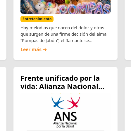
Entretenimiento
Hay melodías que nacen del dolor y otras
que surgen de una firme decisión del alma.
“Pompas de Jabón”, el flamante se...
Leer más →
Frente unificado por la
vida: Alianza Nacional
por la Salud y gremios
médicos exigen al
Gobierno declarar la
salud como prioridad
nacional