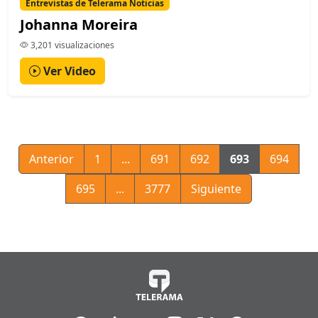
Entrevistas de Telerama Noticias
Johanna Moreira
3,201 visualizaciones
Ver Video
Anterior
1
...
691
692
693
694
695
...
3777
Siguiente