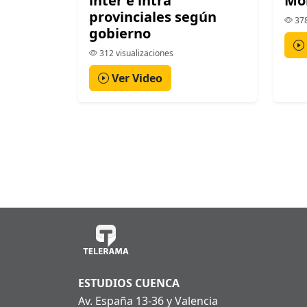
inter e intra
Mo
provinciales según
378
gobierno
312 visualizaciones
Ver Video
ESTUDIOS CUENCA
Av. España 13-36 y Valencia