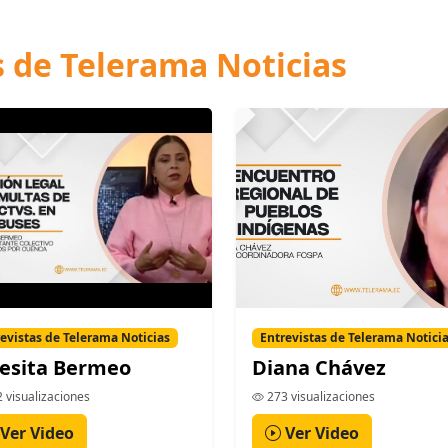
s de Telerama Noticias
evistas de Telerama Noticias
Entrevistas de Telerama Notici
esita Bermeo
Diana Chávez
 visualizaciones
273 visualizaciones
Ver Video
Ver Video