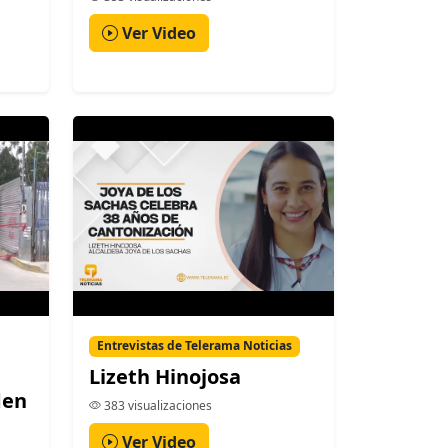
Ver Video
Entrevistas de Telerama Noticias
Lizeth Hinojosa
den
383 visualizaciones
Ver Video