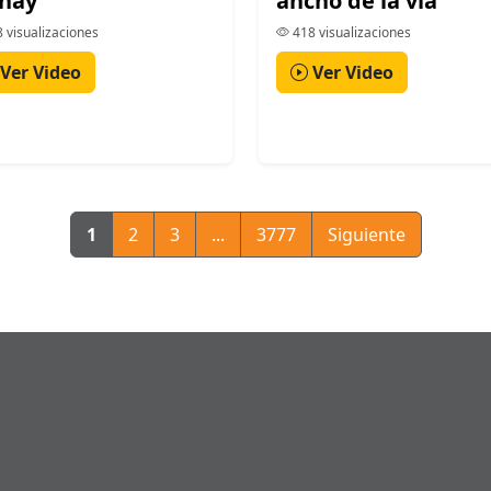
nay
ancho de la vía
 visualizaciones
418 visualizaciones
Ver Video
Ver Video
1
2
3
...
3777
Siguiente