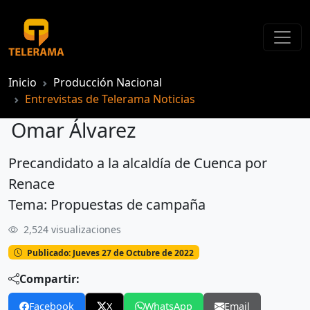
Inicio
Producción Nacional
Entrevistas de Telerama Noticias
Omar Álvarez
Precandidato a la alcaldía de Cuenca por
Omar Álvarez
Renace
Tema: Propuestas de campaña
2,524 visualizaciones
Publicado: Jueves 27 de Octubre de 2022
Compartir:
Facebook
X
WhatsApp
Email