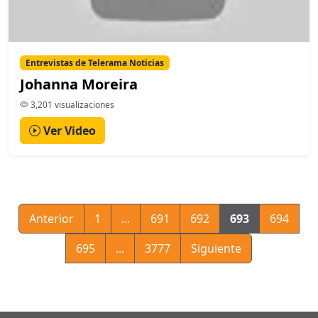
Entrevistas de Telerama Noticias
Johanna Moreira
3,201 visualizaciones
Ver Video
Anterior
1
...
691
692
693
694
695
...
3777
Siguiente