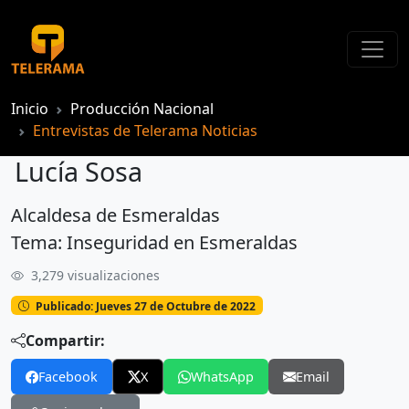
Inicio
Producción Nacional
Entrevistas de Telerama Noticias
Lucía Sosa
Alcaldesa de Esmeraldas
Lucía Sosa
Tema: Inseguridad en Esmeraldas
3,279 visualizaciones
Publicado: Jueves 27 de Octubre de 2022
Compartir:
Facebook
X
WhatsApp
Email