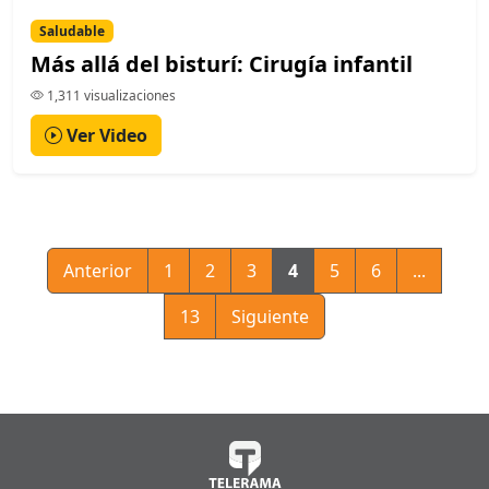
Saludable
Más allá del bisturí: Cirugía infantil
1,311 visualizaciones
Ver Video
Anterior
1
2
3
4
5
6
...
13
Siguiente