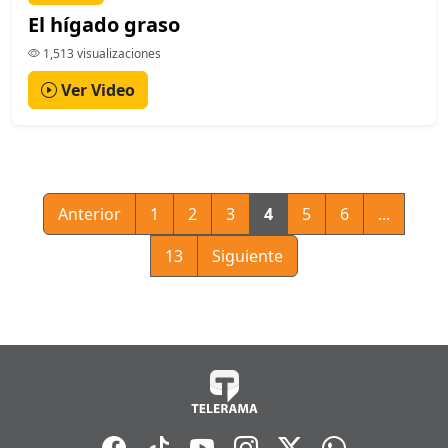
El hígado graso
1,513 visualizaciones
Ver Video
Anterior
1
2
3
4
5
6
...
13
Siguiente