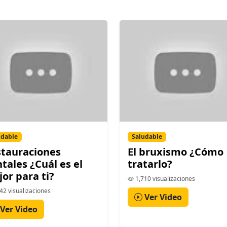
udable
Saludable
tauraciones
El bruxismo ¿Cómo
tales ¿Cuál es el
tratarlo?
or para ti?
1,710 visualizaciones
42 visualizaciones
Ver Video
Ver Video