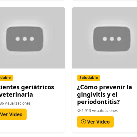
udable
Saludable
ientes geriátricos
¿Cómo prevenir la
veterinaria
gingivitis y el
periodontitis?
86 visualizaciones
1,913 visualizaciones
Ver Video
Ver Video