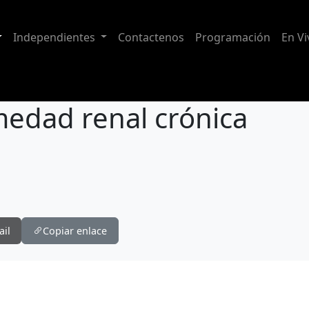
Independientes
Contactenos
Programación
En Vi
medad renal crónica
ail
Copiar enlace