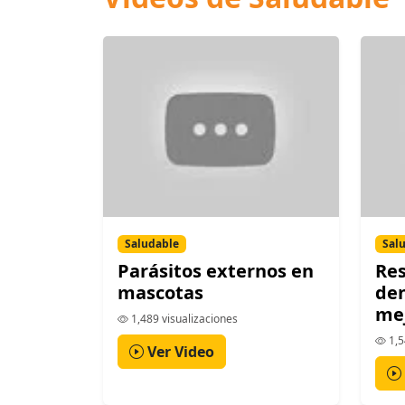
Saludable
Sal
Parásitos externos en
Res
mascotas
den
mej
1,489 visualizaciones
1,5
Ver Video