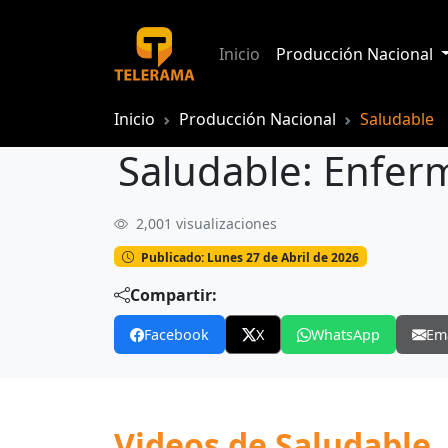
Inicio
Producción Nacional
Inicio
Producción Nacional
Saludable
Saludable: Enfer
2,001 visualizaciones
Saludable: Enfermedad renal crónica
Publicado: Lunes 27 de Abril de 2026
Compartir:
Facebook
X
WhatsApp
Em
Videos de Saludable