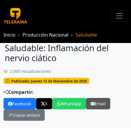
Inicio
Producción Nacional
Saludable
Saludable: Inflamación del
nervio ciático
2,065 visualizaciones
Saludable: Inflamación del nervio ciático
Publicado: Jueves 13 de Noviembre de 2025
Compartir:
Facebook
X
WhatsApp
Email
Copiar enlace