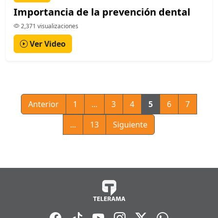
Importancia de la prevención dental
2,371 visualizaciones
Ver Video
Anterior
1
...
3
4
5
6
7
...
13
Siguiente