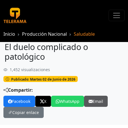
Inicio
Producción Nacional
Saludable
El duelo complicado o
patológico
1,452 visualizaciones
El duelo complicado o patológico
Publicado: Martes 02 de Junio de 2026
Compartir:
Facebook
X
WhatsApp
Email
Copiar enlace