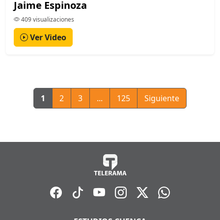
Jaime Espinoza
409 visualizaciones
Ver Video
1
2
3
...
125
Siguiente