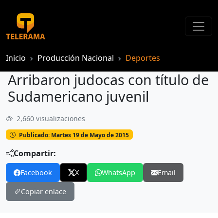
Inicio
Producción Nacional
Deportes
Arribaron judocas con título de
Sudamericano juvenil
2,660 visualizaciones
Arribaron judocas con título de Sudamericano juvenil
Publicado: Martes 19 de Mayo de 2015
Compartir:
Facebook
X
WhatsApp
Email
Copiar enlace