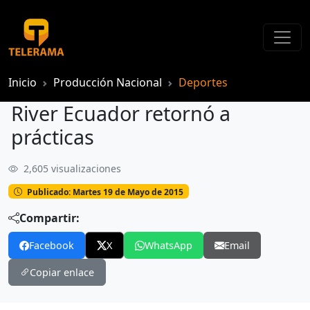
Inicio
Producción Nacional
Deportes
River Ecuador retornó a
prácticas
2,605 visualizaciones
River Ecuador retornó a prácticas
Publicado: Martes 19 de Mayo de 2015
Compartir:
Facebook
X
WhatsApp
Email
Copiar enlace