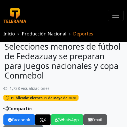
Inicio
Producción Nacional
Deportes
Selecciones menores de fútbol
de Fedeazuay se preparan
para juegos nacionales y copa
Conmebol
1,738 visualizaciones
Selecciones menores de fútbol de Fedeazuay se preparan para juegos nacionales y copa Conmebol
Publicado: Viernes 29 de Mayo de 2026
Compartir:
Facebook
X
WhatsApp
Email