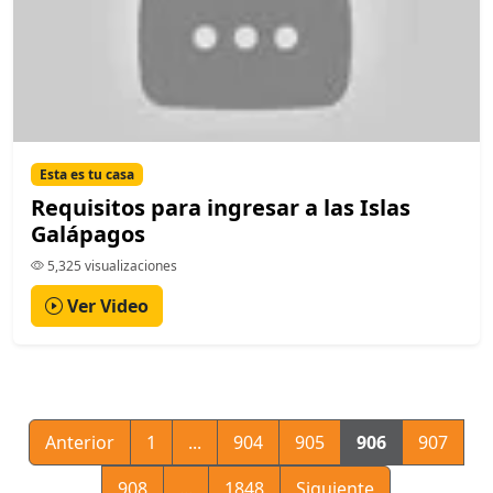
Esta es tu casa
Requisitos para ingresar a las Islas
Galápagos
5,325 visualizaciones
Ver Video
Anterior
1
...
904
905
906
907
908
...
1848
Siguiente