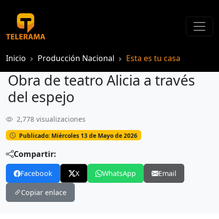
Inicio
Producción Nacional
Esta es tu casa
Obra de teatro Alicia a través
del espejo
2,778 visualizaciones
Obra de teatro Alicia a través del espejo
Publicado: Miércoles 13 de Mayo de 2026
Compartir:
Facebook
X
WhatsApp
Email
Copiar enlace