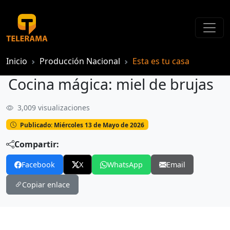
Inicio
Producción Nacional
Esta es tu casa
Cocina mágica: miel de brujas
3,009 visualizaciones
Cocina mágica: miel de brujas
Publicado: Miércoles 13 de Mayo de 2026
Compartir:
Facebook
X
WhatsApp
Email
Copiar enlace