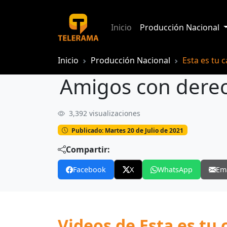
Inicio
Producción Nacional
Inicio
Producción Nacional
Esta es tu 
Amigos con dere
3,392 visualizaciones
Amigos con derecho
Publicado: Martes 20 de Julio de 2021
Compartir:
Facebook
X
WhatsApp
Em
Videos de Esta es tu 