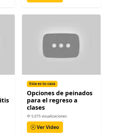
Esta es tu casa
Opciones de peinados
itis
para el regreso a
clases
5,075 visualizaciones
Ver Video