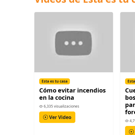
Esta es tu casa
Esta
Cómo evitar incendios
Cue
en la cocina
bo
par
6,335 visualizaciones
for
Ver Video
4,7