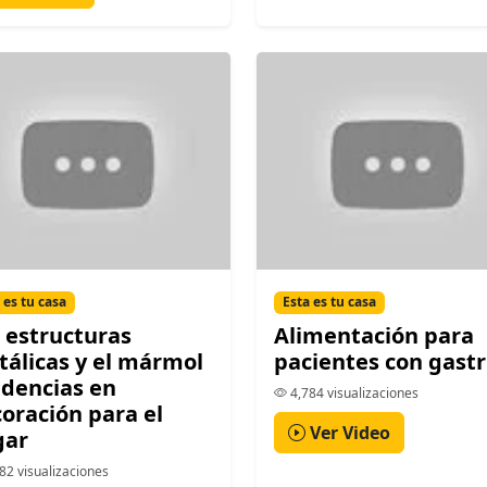
 es tu casa
Esta es tu casa
 estructuras
Alimentación para
álicas y el mármol
pacientes con gastr
dencias en
4,784 visualizaciones
oración para el
Ver Video
gar
82 visualizaciones