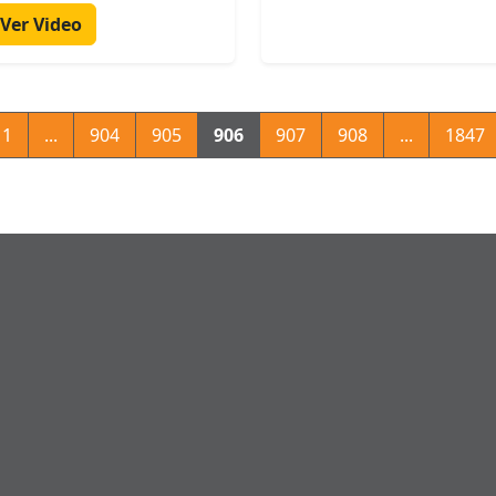
Ver Video
1
...
904
905
906
907
908
...
1847