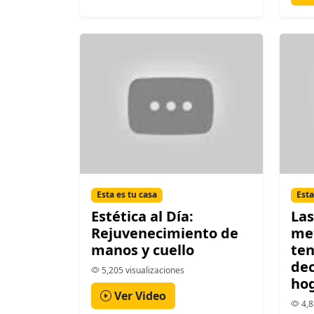
Esta es tu casa
Esta
Estética al Día:
Las
Rejuvenecimiento de
met
manos y cuello
ten
dec
5,205 visualizaciones
ho
Ver Video
4,8