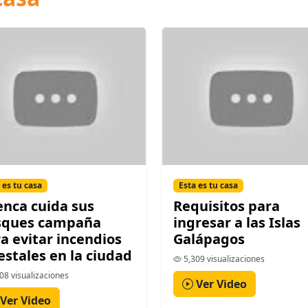
 es tu casa
Esta es tu casa
nca cuida sus
Requisitos para
sques campaña
ingresar a las Islas
a evitar incendios
Galápagos
estales en la ciudad
5,309 visualizaciones
08 visualizaciones
Ver Video
Ver Video