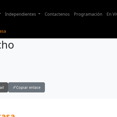
Independientes
Contactenos
Programación
En Vi
casa
cho
ail
Copiar enlace
casa