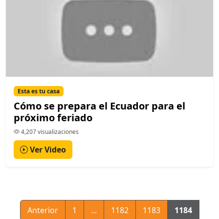
Esta es tu casa
Cómo se prepara el Ecuador para el
próximo feriado
4,207 visualizaciones
Ver Video
Anterior
1
...
1182
1183
1184