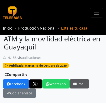
Inicio
Producción Nacional
Esta es tu casa
ATM y la movilidad eléctrica en
Guayaquil
4,158 visualizaciones
ATM y la movilidad eléctrica en Guayaquil
Publicado: Martes 13 de Octubre de 2020
Compartir:
Facebook
X
WhatsApp
Email
Copiar enlace