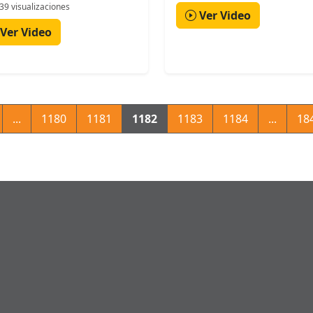
39 visualizaciones
Ver Video
Ver Video
...
1180
1181
1182
1183
1184
...
18