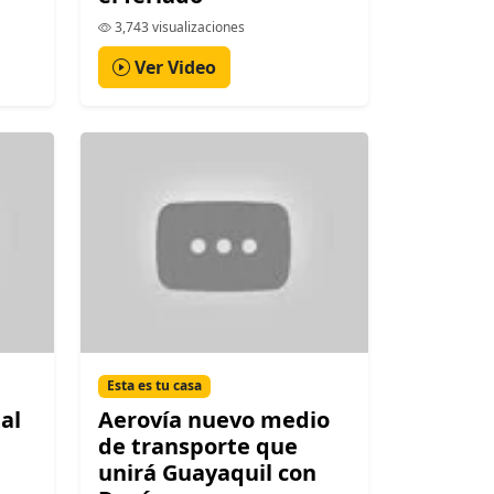
3,743 visualizaciones
Ver Video
Esta es tu casa
al
Aerovía nuevo medio
de transporte que
unirá Guayaquil con