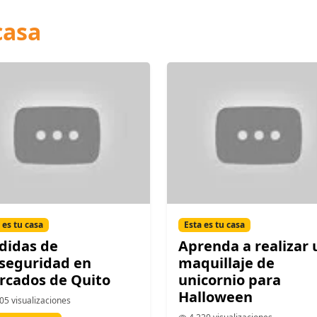
casa
 es tu casa
Esta es tu casa
didas de
Aprenda a realizar 
seguridad en
maquillaje de
rcados de Quito
unicornio para
Halloween
05 visualizaciones