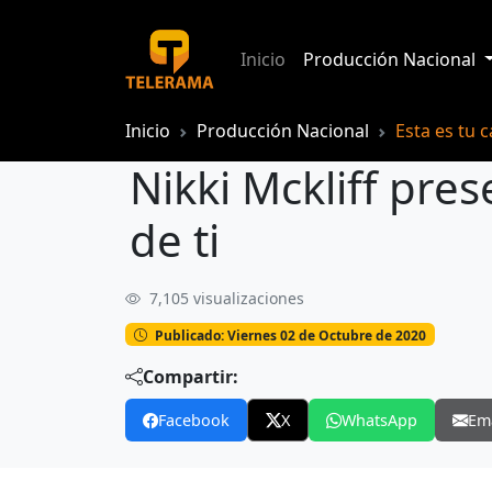
Inicio
Producción Nacional
Inicio
Producción Nacional
Esta es tu 
Nikki Mckliff pr
de ti
7,105 visualizaciones
Nikki Mckliff presenta su nuevo tema 
Publicado: Viernes 02 de Octubre de 2020
Compartir:
Facebook
X
WhatsApp
Em