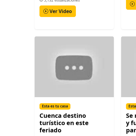
5,132 visualizaciones
Ver Video
Esta es tu casa
Esta
Cuenca destino
Se 
turístico en este
y f
feriado
par