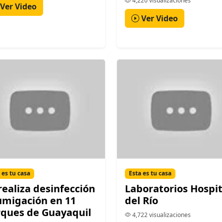
4,220 visualizaciones
Ver Video
Ver Video
 es tu casa
Esta es tu casa
realiza desinfección
Laboratorios Hospit
umigación en 11
del Río
ques de Guayaquil
4,722 visualizaciones