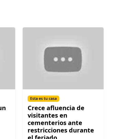
Esta es tu casa
un
Crece afluencia de
visitantes en
cementerios ante
restricciones durante
el feriado