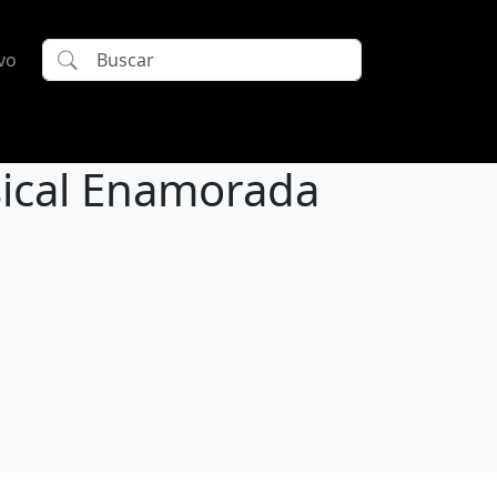
vo
sical Enamorada