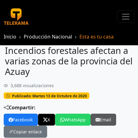
Inicio
Producción Nacional
Esta es tu casa
Incendios forestales afectan a
varias zonas de la provincia del
Azuay
3,688 visualizaciones
Incendios forestales afectan a varias zonas de la provincia del Azuay
Publicado: Martes 13 de Octubre de 2020
Compartir:
Facebook
X
WhatsApp
Email
Copiar enlace