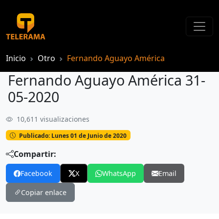
Inicio
Otro
Fernando Aguayo América
Fernando Aguayo América 31-
05-2020
10,611 visualizaciones
Fernando Aguayo América 31-05-2020
Publicado: Lunes 01 de Junio de 2020
Compartir:
Facebook
X
WhatsApp
Email
Copiar enlace