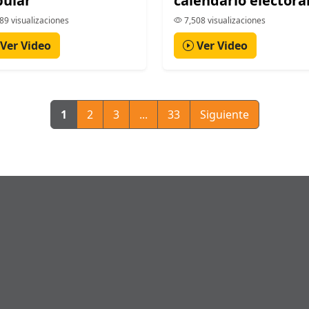
pular
calendario electora
89 visualizaciones
7,508 visualizaciones
Ver Video
Ver Video
1
2
3
...
33
Siguiente