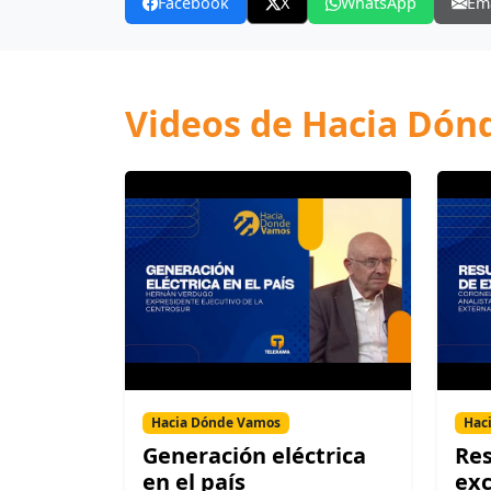
Facebook
X
WhatsApp
Em
Videos de Hacia Dó
Hacia Dónde Vamos
Hac
Generación eléctrica
Res
en el país
ex