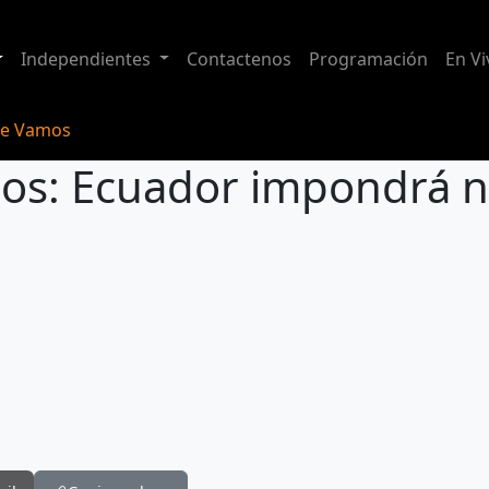
Independientes
Contactenos
Programación
En Vi
de Vamos
os: Ecuador impondrá n
á nuevos aranceles a Colombia