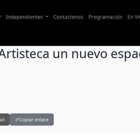
Independientes
Contactenos
Programación
En Vi
 Artisteca un nuevo espa
spacio cultural en Quito
ail
Copiar enlace