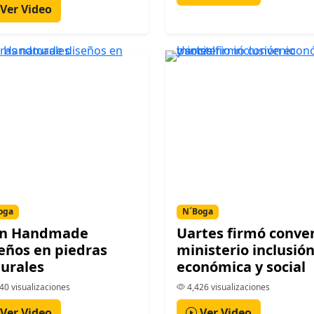
Ver Video
oga
N´Boga
n Handmade
Uartes firmó conve
eños en piedras
ministerio inclusió
urales
económica y social
40 visualizaciones
4,426 visualizaciones
Ver Video
Ver Video