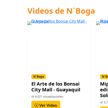
Videos de N´Boga
N´Boga
N´B
El Arte de los Bonsai
Mip
City Mall - Guayaquil
edi
Sol
4,021 visualizaciones
3,7
Ver Video