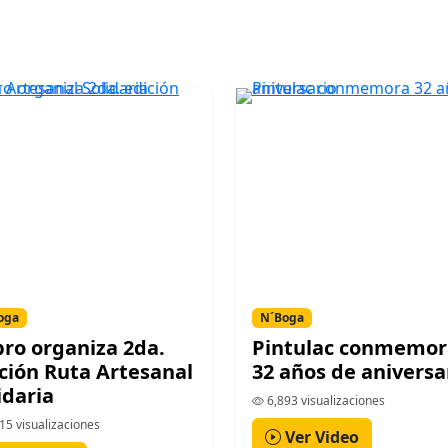
oga
N´Boga
ro organiza 2da.
Pintulac conmemor
ción Ruta Artesanal
32 años de aniversa
idaria
6,893 visualizaciones
15 visualizaciones
Ver Video