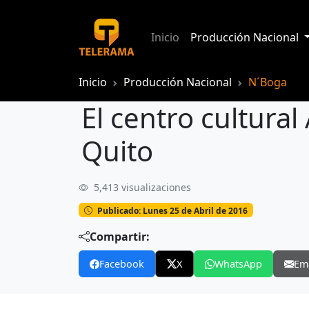
Inicio
Producción Nacional
Inicio
Producción Nacional
N´Boga
El centro cultural
Quito
5,413 visualizaciones
El centro cultural Artisteca un nuevo e
Publicado: Lunes 25 de Abril de 2016
Compartir:
Facebook
X
WhatsApp
Em