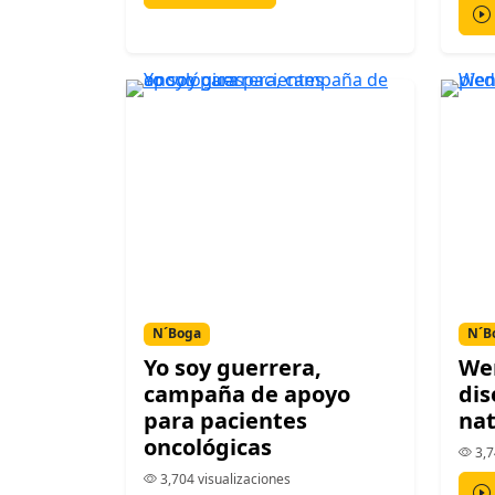
N´Boga
N´B
Yo soy guerrera,
We
campaña de apoyo
dis
para pacientes
nat
oncológicas
3,7
3,704 visualizaciones