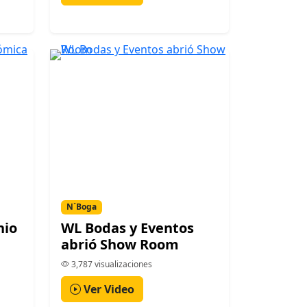
N´Boga
nio
WL Bodas y Eventos
n
abrió Show Room
3,787 visualizaciones
Ver Video