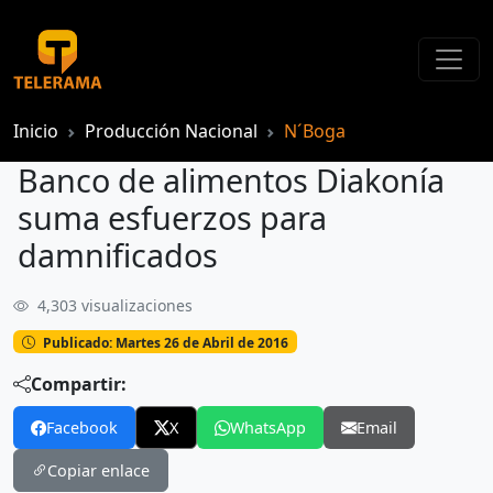
Inicio
Producción Nacional
N´Boga
Banco de alimentos Diakonía
suma esfuerzos para
damnificados
4,303 visualizaciones
Banco de alimentos Diakonía suma esfuerzos para damnificados
Publicado: Martes 26 de Abril de 2016
Compartir:
Facebook
X
WhatsApp
Email
Copiar enlace